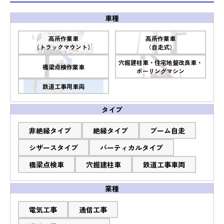
車種
高所作業車
高所作業車
（トラックマウント）
（自走式）
穴掘建柱車・住宅地盤改良車・
橋梁点検作業車
ボーリングマシン
鉄道工事用車両
タイプ
非絶縁タイプ
絶縁タイプ
ブーム自走
シザースタイプ
バーティカルタイプ
橋梁点検車
穴掘建柱車
鉄道工事車両
業種
電気工事
通信工事