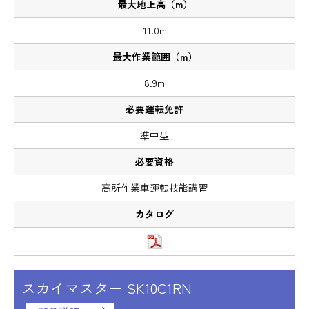
11.0m
8.9m
準中型
高所作業車運転技能講習
スカイマスター SK10C1RN