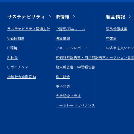
サステナビリティ
IR情報
製品情報
サステナビリティ関連方針
IR情報/IRニュース
製品情報検索
V:価値創造
決算情報
中古車
E:環境
アニュアルレポート
中古車を買いた
S:社会
有価証券報告書・四半期報告書
オークション参
G:ガバナンス
期末報告書・中間報告書
地域社会貢献活動
株主総会
電子公告
会社紹介ビデオ
コーポレートガバナンス