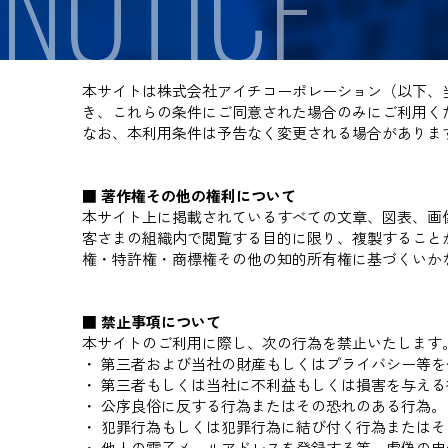
NOTICE
本サイトは株式会社アイチコーポレーション（以下、
き、これらの条件にご同意された場合のみにご利用く
なお、本利用条件は予告なく変更される場合がありま
■ 著作権その他の権利について
本サイト上に掲載されているすべての文章、図表、画
客さまの組織内で閲覧する目的に限り、複製すること
権・特許権・商標権その他の知的所有権に基づくいか
■ 禁止事項について
本サイトのご利用に際し、次の行為を禁止いたします
・ 第三者および当社の財産もしくはプライバシー等
・ 第三者もしくは当社に不利益もしくは損害を与え
・ 公序良俗に反する行為またはその恐れのある行為
・ 犯罪行為もしくは犯罪行為に結び付く行為または
・ 他人の電子メールアドレスを登録する等、虚偽の