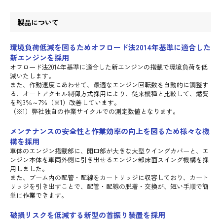
製品について
環境負荷低減を図るためオフロード法2014年基準に適合した
新エンジンを採用
オフロード法2014年基準に適合した新エンジンの搭載で環境負荷を低
減いたします。
また、作動速度にあわせて、最適なエンジン回転数を自動的に調整す
る、オートアクセル制御方式採用により、従来機種と比較して、燃費
を約3％～7％（※1）改善しています。
（※1）弊社独自の作業サイクルでの測定数値となります。
メンテナンスの安全性と作業効率の向上を図るため様々な機
構を採用
車体のエンジン搭載部に、開口部が大きな大型ウイングカバーと、エ
ンジン本体を車両外側に引き出せるエンジン部床面スイング機構を採
用しました。
また、ブーム内の配管・配線をカートリッジに収容しており、カート
リッジを引き出すことで、配管・配線の脱着・交換が、短い手順で簡
単に作業できます。
破損リスクを低減する新型の首振り装置を採用