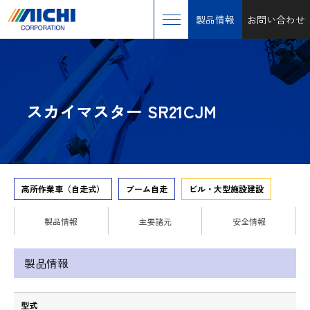
製品情報
お問い合わせ
スカイマスター SR21CJM
高所作業車（自走式）
ブーム自走
ビル・大型施設建設
製品情報
主要諸元
安全情報
製品情報
型式