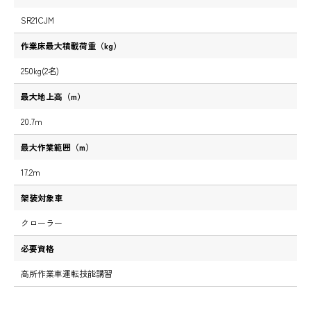
SR21CJM
作業床最大積載荷重（kg）
250kg(2名)
最大地上高（m）
20.7m
最大作業範囲（m）
17.2m
架装対象車
クローラー
必要資格
高所作業車運転技能講習