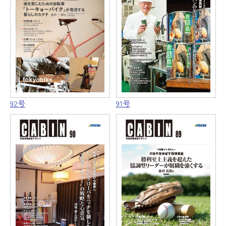
91号
92号