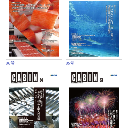
86号
85号