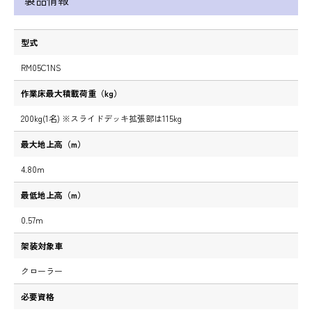
製品情報
型式
RM05C1NS
作業床最大積載荷重（kg）
200kg(1名) ※スライドデッキ拡張部は115kg
最大地上高（m）
4.80m
最低地上高（m）
0.57m
架装対象車
クローラー
必要資格