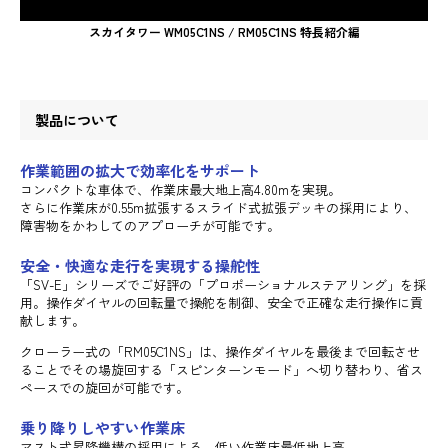
スカイタワー WM05C1NS / RM05C1NS 特長紹介編
製品について
作業範囲の拡大で効率化をサポート
コンパクトな車体で、作業床最大地上高4.80mを実現。
さらに作業床が0.55m拡張するスライド式拡張デッキの採用により、
障害物をかわしてのアプローチが可能です。
安全・快適な走行を実現する操舵性
「SV-E」シリーズでご好評の「プロポーショナルステアリング」を採
用。操作ダイヤルの回転量で操舵を制御、安全で正確な走行操作に貢
献します。
クローラー式の「RM05C1NS」は、操作ダイヤルを最後まで回転させ
ることでその場旋回する「スピンターンモード」へ切り替わり、省ス
ペースでの旋回が可能です。
乗り降りしやすい作業床
マスト式昇降機構の採用による、低い作業床最低地上高