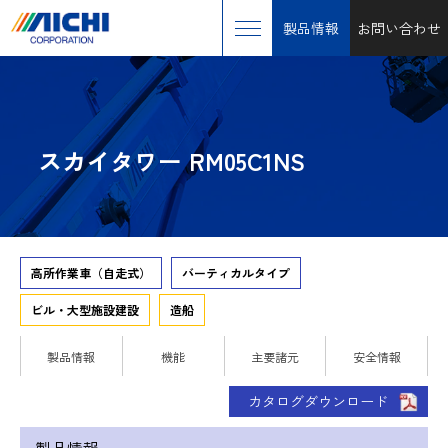
製品情報
お問い合わせ
スカイタワー RM05C1NS
高所作業車（自走式）
バーティカルタイプ
ビル・大型施設建設
造船
製品情報
機能
主要諸元
安全情報
カタログダウンロード