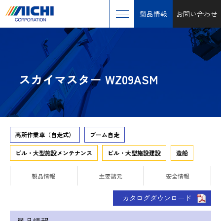
製品情報
お問い合わせ
スカイマスター WZ09ASM
高所作業車（自走式）
ブーム自走
ビル・大型施設メンテナンス
ビル・大型施設建設
造船
製品情報
主要諸元
安全情報
カタログダウンロード