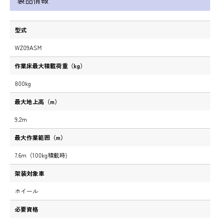
製品情報
型式
WZ09ASM
作業床最大積載荷重（kg）
800kg
最大地上高（m）
9.2m
最大作業範囲（m）
7.6m（100kg積載時)
架装対象車
ホイール
必要資格