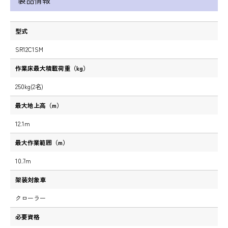
製品情報
型式
SR12C1SM
作業床最大積載荷重（kg）
250kg(2名)
最大地上高（m）
12.1m
最大作業範囲（m）
10.7m
架装対象車
クローラー
必要資格