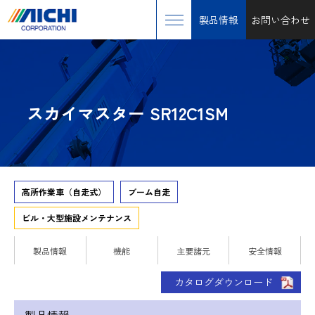
製品情報
お問い合わせ
スカイマスター SR12C1SM
高所作業車（自走式）
ブーム自走
ビル・大型施設メンテナンス
製品情報
機能
主要諸元
安全情報
カタログダウンロード