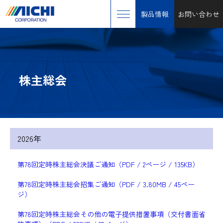
製品情報
お問い合わせ
株主総会
2026年
第78回定時株主総会決議ご通知（PDF / 2ページ / 135KB）
第78回定時株主総会招集ご通知（PDF / 3.80MB / 45ペー
ジ）
第78回定時株主総会その他の電子提供措置事項（交付書面省