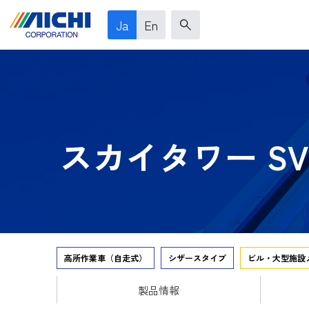
Ja
En
スカイタワー SV1
高所作業車（自走式）
シザースタイプ
ビル・大型施設
製品情報