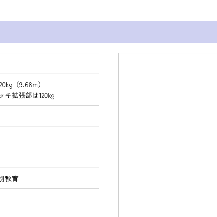
320kg（9.68m）
キ拡張部は120kg
別教育