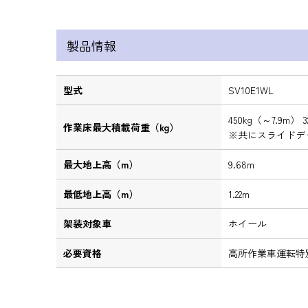
製品情報
型式
SV10E1WL
450kg（～7.9m） 
作業床最大積載荷重（kg）
※共にスライドデッ
最大地上高（m）
9.68m
最低地上高（m）
1.22m
架装対象車
ホイール
必要資格
高所作業車運転特