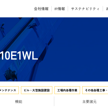
会社情報
IR情報
サステナビリティ
0E1WL
メンテナンス
ビル・大型施設建設
工場内各種作業
その他各種工事・
機能
主要諸元