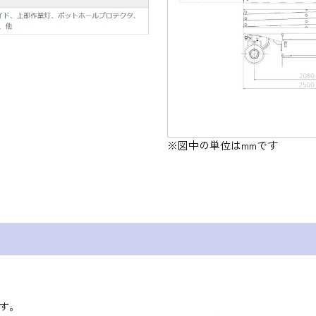
※図中の単位はmmです
す。