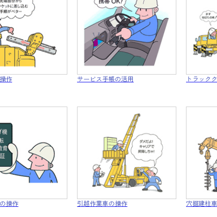
操作
サービス手帳の活用
トラック
の操作
引越作業車の操作
穴掘建柱