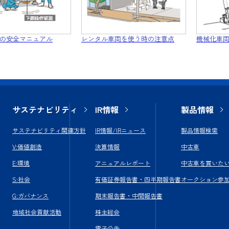
の安全マニュアル
レンタル車両を使う時の注意点
機械化車
サステナビリティ
IR情報
製品情報
サステナビリティ関連方針
IR情報/IRニュース
製品情報検索
V:価値創造
決算情報
中古車
E:環境
アニュアルレポート
中古車を買いた
S:社会
有価証券報告書・四半期報告書
オークション参
G:ガバナンス
期末報告書・中間報告書
地域社会貢献活動
株主総会
電子公告