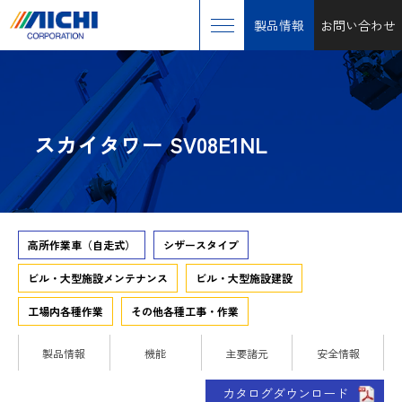
製品情報
お問い合わせ
スカイタワー SV08E1NL
高所作業車（自走式）
シザースタイプ
ビル・大型施設メンテナンス
ビル・大型施設建設
工場内各種作業
その他各種工事・作業
製品情報
機能
主要諸元
安全情報
カタログダウンロード