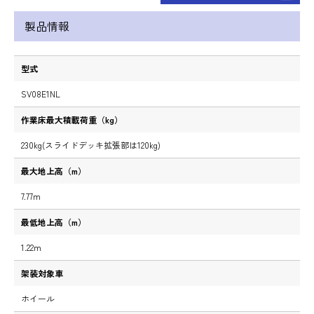
製品情報
型式
SV08E1NL
作業床最大積載荷重（kg）
230kg(スライドデッキ拡張部は120kg)
最大地上高（m）
7.77m
最低地上高（m）
1.22m
架装対象車
ホイール