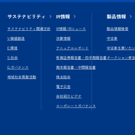
サステナビリティ
IR情報
製品情報
サステナビリティ関連方針
IR情報/IRニュース
製品情報検索
V:価値創造
決算情報
中古車
E:環境
アニュアルレポート
中古車を買いた
S:社会
有価証券報告書・四半期報告書
オークション参
G:ガバナンス
期末報告書・中間報告書
地域社会貢献活動
株主総会
電子公告
会社紹介ビデオ
コーポレートガバナンス