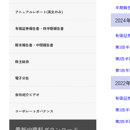
半期報告
アニュアルレポート(英文のみ)
202
有価証券報告書・四半期報告書
有価証券
期末報告書・中間報告書
第3四半
第2四半
株主総会
第1四半
電子公告
2022
会社紹介ビデオ
有価証券
第3四半
コーポレートガバナンス
第2四半
最新IR資料ダウンロード