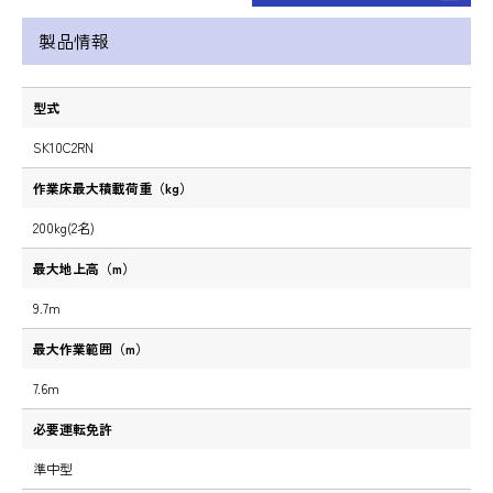
製品情報
型式
SK10C2RN
作業床最大積載荷重（kg）
200kg(2名)
最大地上高（m）
9.7m
最大作業範囲（m）
7.6m
必要運転免許
準中型