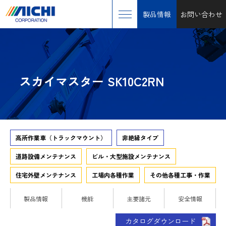
製品情報
お問い合わせ
スカイマスター SK10C2RN
高所作業車（トラックマウント）
非絶縁タイプ
道路設備メンテナンス
ビル・大型施設メンテナンス
住宅外壁メンテナンス
工場内各種作業
その他各種工事・作業
製品情報
機能
主要諸元
安全情報
カタログダウンロード