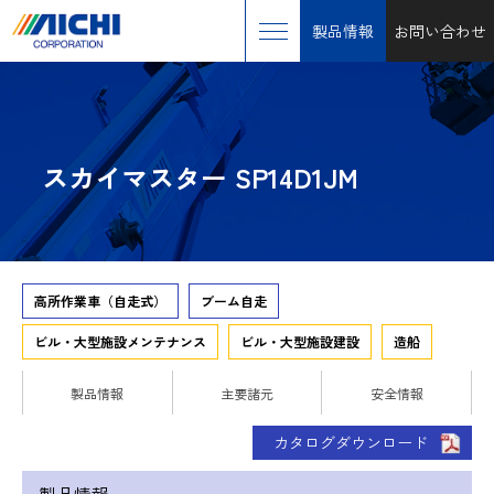
製品情報
お問い合わせ
スカイマスター SP14D1JM
高所作業車（自走式）
ブーム自走
ビル・大型施設メンテナンス
ビル・大型施設建設
造船
製品情報
主要諸元
安全情報
カタログダウンロード