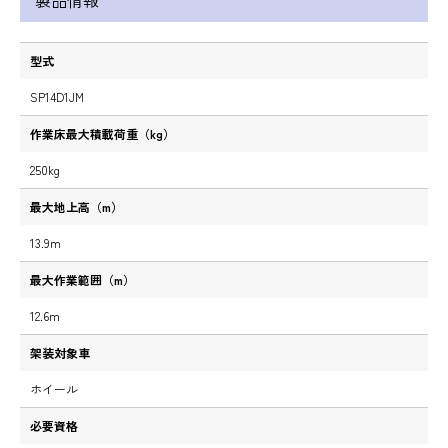
製品情報
型式
SP14D1JM
作業床最大積載荷重（kg）
250kg
最大地上高（m）
13.9m
最大作業範囲（m）
12.6m
架装対象車
ホイール
必要資格