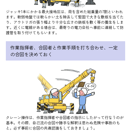
ジャッキ1本にかかる最大接地圧は、荷を含めた総重量の7割といわれ
ます。軟弱地盤では軟らかい土を除去して堅固で大きな敷板を当てた
り、アウトリガの張り幅より十分な広さの鉄板を敷く等の養生をしま
す。近くに電線がある場合は、最寄りの電力会社へ事前に連絡して防
護管を取り付けてもらいます。
作業指揮者、合図者と作業手順を打ち合わせ、一定
の合図を決めておく
クレーン操作は、作業指揮者や合図者の指示にしたがって行なうのが
基本。その際、自己流の合図や勝手な解釈は思わぬ危険や事故のも
と。必ず事前に合図の共通認識をしておきましょう。