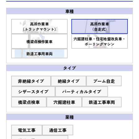
車種
高所作業車
高所作業車
（トラックマウント）
（自走式）
穴掘建柱車・住宅地盤改良車・
橋梁点検作業車
ボーリングマシン
鉄道工事用車両
タイプ
非絶縁タイプ
絶縁タイプ
ブーム自走
シザースタイプ
バーティカルタイプ
橋梁点検車
穴掘建柱車
鉄道工事車両
業種
電気工事
通信工事