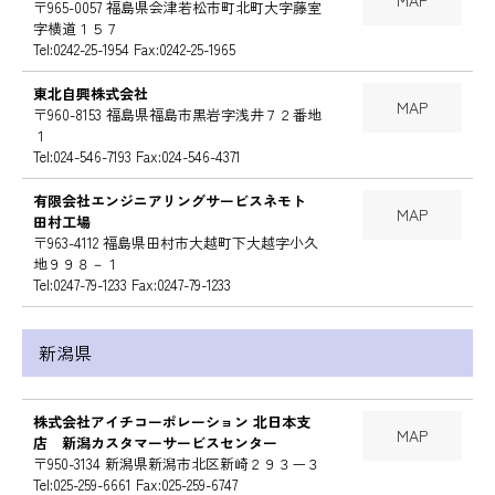
MAP
〒965-0057 福島県会津若松市町北町大字藤室
字横道１５７
Tel:0242-25-1954 Fax:0242-25-1965
東北自興株式会社
MAP
〒960-8153 福島県福島市黒岩字浅井７２番地
１
Tel:024-546-7193 Fax:024-546-4371
有限会社エンジニアリングサービスネモト
MAP
田村工場
〒963-4112 福島県田村市大越町下大越字小久
地９９８－１
Tel:0247-79-1233 Fax:0247-79-1233
新潟県
株式会社アイチコーポレーション 北日本支
MAP
店 新潟カスタマーサービスセンター
〒950-3134 新潟県新潟市北区新崎２９３ー３
Tel:025-259-6661 Fax:025-259-6747