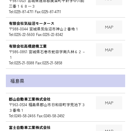
〒987-0021 宮城県遠田郡美里町平針字中川前
三番１６８ー３
Tel:0229-87-4711 Fax:0229-87-4711
有限会社気仙沼モータース
MAP
〒988-0044 宮城県気仙沼市神山２番地１
Tel:0226-22-5600 Fax:0226-22-8342
有限会社高橋建機工業
MAP
〒986-0861 宮城県石巻市蛇田字南久林６２－
１
Tel:0225-21-5588 Fax:0225-21-5858
福島県
郡山自動車工業株式会社
MAP
〒963-0534 福島県郡山市日和田町字荒池下３
３番地１
Tel:0249-58-2466 Fax:0249-58-2492
富士自動車工業株式会社