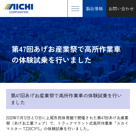
製品情報
お問い合わせ
第47回あげお産業祭で高所作業車
の体験試乗を行いました
第47回あげお産業祭で高所作業車の体験試乗を行い
ました
2022年11月12日と13日に上尾市民体育館で開催された第47回あげお産業
祭（あげお工業フェア）で、トラックマウント式高所作業車「スカイ
マスター TZ20C1FS」の体験試乗を行いました。