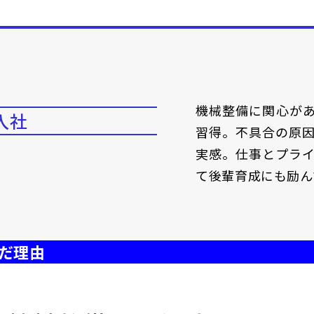
機械整備に関心が
卒入社
習得。不具合の原
実感。仕事とプラ
て後輩育成にも励ん
だ理由