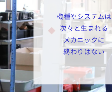
機
種
や
シ
ス
テ
ム
は
次
々
と
生
ま
れ
る
メ
カ
ニ
ッ
ク
に
終
わ
り
は
な
い