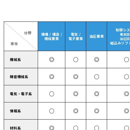
制御シ
分野
機構 / 構造 /
電気 /
電気
油圧要素
機械要素
電子要素
油圧
組込みソフ
専攻
◎
○
◎
○
機械系
◎
◎
○
○
精密機械系
○
◎
◎
◎
電気・電子系
○
◎
◎
◎
情報系
◎
○
○
○
材料系