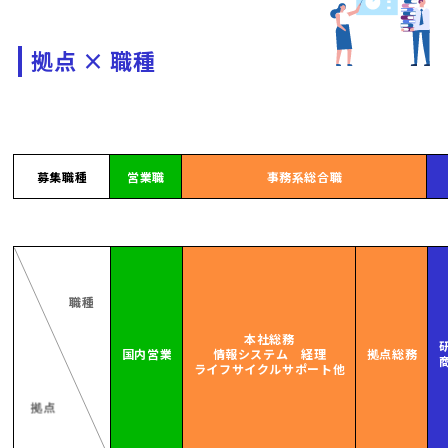
拠点 × 職種
募集職種
営業職
事務系総合職
職種
本社総務
国内営業
情報システム 経理
拠点総務
ライフサイクルサポート他
拠点