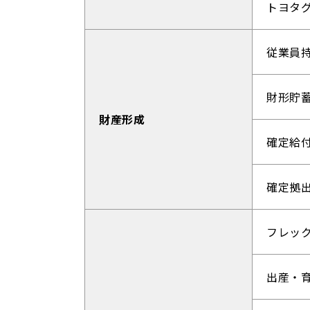
トヨタ
従業員
財形貯
財産形成
確定給
確定拠
フレッ
出産・