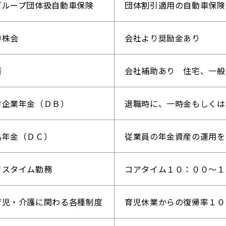
グループ団体扱自動車保険
団体割引適用の自動車保険
持株会
会社より奨励金あり
蓄
会社補助あり 住宅、一般
付企業年金（ＤＢ）
退職時に、一時金もしくは
出年金（ＤＣ）
従業員の年金資産の運用を
クスタイム勤務
コアタイム１０：００～１
育児・介護に関わる各種制度
育児休業からの復帰率１０