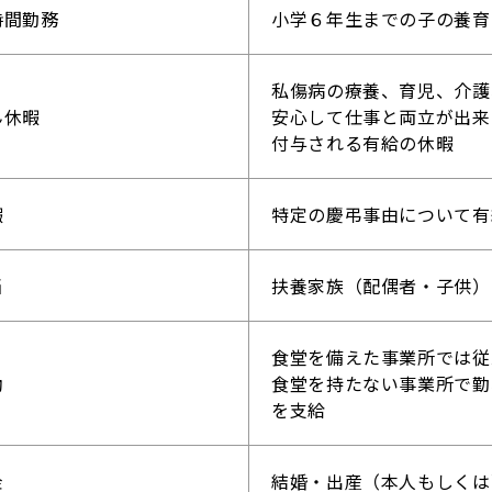
時間勤務
小学６年生までの子の養育
私傷病の療養、育児、介護
ん休暇
安心して仕事と両立が出来
付与される有給の休暇
暇
特定の慶弔事由について有
当
扶養家族（配偶者・子供）
食堂を備えた事業所では従
助
食堂を持たない事業所で勤
を支給
金
結婚・出産（本人もしくは