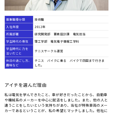
募集職種分類
技術職
入社年度
2012年
所属部署
研究開発部 要素設計課 電気担当
学生時代の専攻
理工学部 電気電子情報工学科
学生時代に力を
テニスサークル運営
注いだこと
休日の過ごし方、
テニス バイクに乗る バイクで四国まで行きま
趣味など
した。
アイチを選んだ理由
私は電気を学んできたこと、車が好きだったことから、自動車
や機械系のメーカーを中心に就活をしました。また、他の人と
違うことをしたいという気持ちがあり、当社が特殊車両のメー
カーであるということが、私の希望とマッチしました。他社に