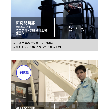
研究開発部
S・K
2019年 入社
理工学部・知能機械創製
理工学
＃三現主義のセンサー研究開発
＃頼もしく、親身になってくれる上司
商品開発部