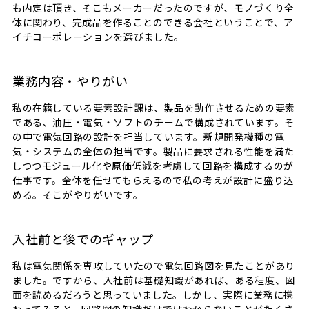
も内定は頂き、そこもメーカーだったのですが、モノづくり全
体に関わり、完成品を作ることのできる会社ということで、ア
イチコーポレーションを選びました。
業務内容・やりがい
私の在籍している要素設計課は、製品を動作させるための要素
である、油圧・電気・ソフトのチームで構成されています。そ
の中で電気回路の設計を担当しています。新規開発機種の電
気・システムの全体の担当です。製品に要求される性能を満た
しつつモジュール化や原価低減を考慮して回路を構成するのが
仕事です。全体を任せてもらえるので私の考えが設計に盛り込
める。そこがやりがいです。
入社前と後でのギャップ
私は電気関係を専攻していたので電気回路図を見たことがあり
ました。ですから、入社前は基礎知識があれば、ある程度、図
面を読めるだろうと思っていました。しかし、実際に業務に携
わってみると、回路図の知識だけではわからないことがたくさ