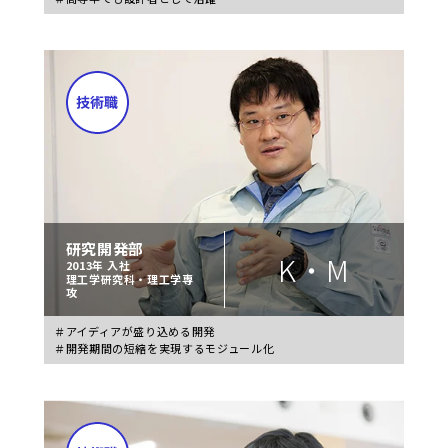
研究開発部
K・M
2013年 入社
理工学研究科・理工学専
攻
＃アイディアが盛り込める開発
＃開発期間の短縮を実現するモジュール化