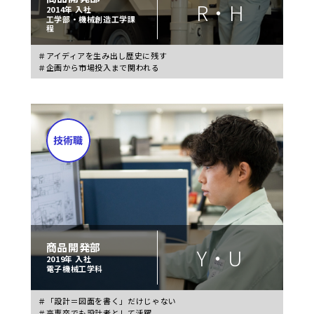
R・H
2014年 入社
工学部・機械創造工学課
程
＃アイディアを生み出し歴史に残す
＃企画から市場投入まで関われる
商品開発部
Y・U
2019年 入社
電子機械工学科
＃「設計＝図面を書く」だけじゃない
＃高専卒でも設計者として活躍