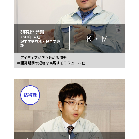
研究開発部
K・M
2013年 入社
理工学研究科・理工学専
攻
＃アイディアが盛り込める開発
＃開発期間の短縮を実現するモジュール化