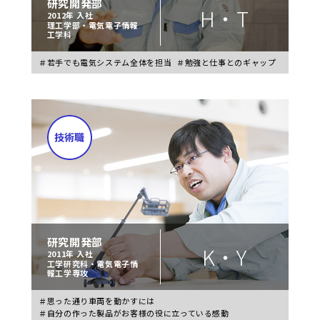
研究開発部
H・T
2012年 入社
理工学部・電気電子情報
工学科
＃若手でも電気システム全体を担当
＃勉強と仕事とのギャップ
研究開発部
K・Y
2011年 入社
工学研究科・電気電子情
報工学専攻
＃思った通り車両を動かすには
＃自分の作った製品がお客様の役に立っている感動