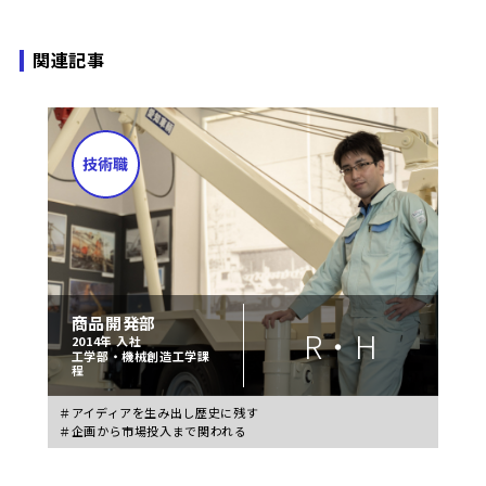
関連記事
商品開発部
R・H
2014年 入社
工学部・機械創造工学課
程
＃アイディアを生み出し歴史に残す
＃企画から市場投入まで関われる