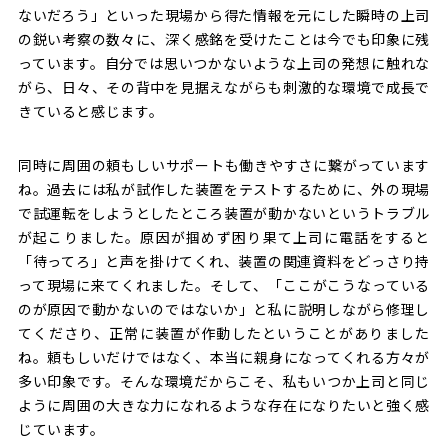
ないだろう」といった現場から得た情報を元にした瞬時の上司
の鋭い考察の数々に、深く感銘を受けたことは今でも印象に残
っています。自分では思いつかないような上司の発想に触れな
がら、日々、その背中を見据えながらも刺激的な環境で成長で
きていると感じます。
同時に周囲の頼もしいサポートも働きやすさに繋がっています
ね。過去には私が試作した装置をテストするために、外の現場
で試運転をしようとしたところ装置が動かないというトラブル
が起こりました。原因が掴めず困り果て上司に電話をすると
「待ってろ」と声を掛けてくれ、装置の関連資料をどっさり持
って現場に来てくれました。そして、「ここがこうなっている
のが原因で動かないのではないか」と私に説明しながら修理し
てくださり、正常に装置が作動したということがありました
ね。頼もしいだけではなく、本当に親身になってくれる方々が
多い印象です。そんな環境だからこそ、私もいつか上司と同じ
ように周囲の大きな力になれるような存在になりたいと強く感
じています。