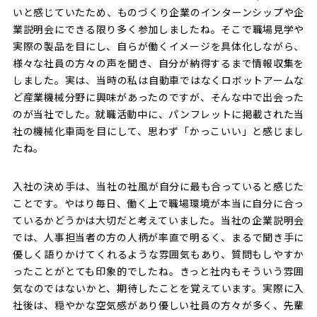
いと感じていたため、ものづくり企業のインターンシップや企
業説明会にできる限り多く参加しましたね。そこで職場見学や
実際の製品を目にし、自らが働くイメージを具体化しながら、
様々な社員の方々の声を聞き、自分が納得するまで情報収集を
しました。実は、当時の私は自動車ではなくロボットアームな
ど産業機械分野に興味があったのですが、そんな中で出会った
のが当社でした。就職活動中に、パンフレットに掲載された当
社の機械化車両を目にして、思わず「かっこいい」と感じまし
たね。
入社の決め手は、当社の社風が自分に最も合っていると感じた
ことです。やはり毎日、働く上で職場環境が本当に自分に合っ
ているかどうかは大切だと考えていました。当社の企業説明会
では、人事担当者の方の人柄が率直で明るく、まるで聞き手に
優しく語りかけてくれるような雰囲気もあり、質問もしやすか
ったことがとても印象的でしたね。きっと社内もそういう雰囲
気なのではないかと、期待したことを覚えています。実際に入
社後は、穏やかな空気感があり優しい社員の方々が多く、先輩