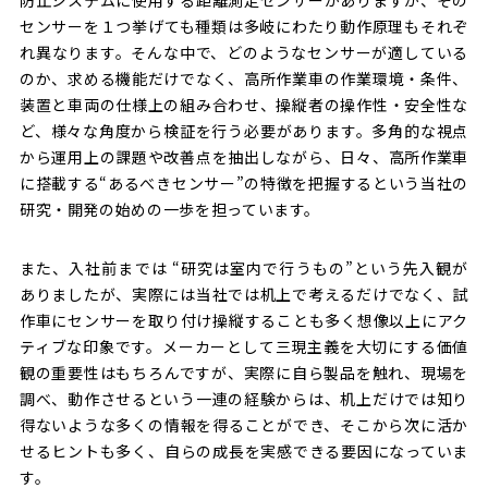
センサーを１つ挙げても種類は多岐にわたり動作原理もそれぞ
れ異なります。そんな中で、どのようなセンサーが適している
のか、求める機能だけでなく、高所作業車の作業環境・条件、
装置と車両の仕様上の組み合わせ、操縦者の操作性・安全性な
ど、様々な角度から検証を行う必要があります。多角的な視点
から運用上の課題や改善点を抽出しながら、日々、高所作業車
に搭載する“あるべきセンサー”の特徴を把握するという当社の
研究・開発の始めの一歩を担っています。
また、入社前までは “研究は室内で行うもの”という先入観が
ありましたが、実際には当社では机上で考えるだけでなく、試
作車にセンサーを取り付け操縦することも多く想像以上にアク
ティブな印象です。メーカーとして三現主義を大切にする価値
観の重要性はもちろんですが、実際に自ら製品を触れ、現場を
調べ、動作させるという一連の経験からは、机上だけでは知り
得ないような多くの情報を得ることができ、そこから次に活か
せるヒントも多く、自らの成長を実感できる要因になっていま
す。