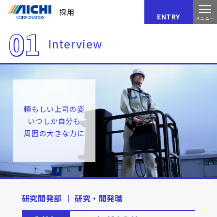
採用
ENTRY
メニュー
01
Interview
頼
も
し
い
上
司
の
姿
い
つ
し
か
自
分
も
周
囲
の
大
き
な
力
に
研究開発部 ｜ 研究・開発職