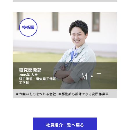
研究開発部
M・T
2005年 入社
理工学部・電気電子情報
工学科
＃今無いものを作れる会社
＃駆動部も設計できる高所作業車
社員紹介一覧へ戻る